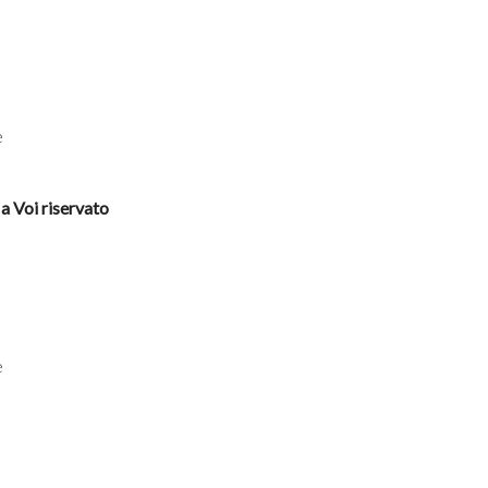
e
a Voi riservato
e