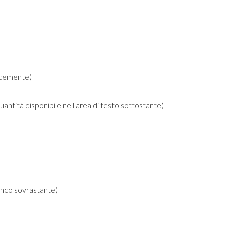
locemente)
quantità disponibile nell'area di testo sottostante)
elenco sovrastante)