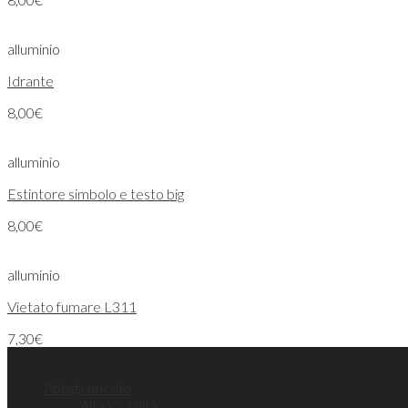
alluminio
Idrante
8,00
€
alluminio
Estintore simbolo e testo big
8,00
€
alluminio
Vietato fumare L311
7,30
€
Categorie
Abbigliamento
Alta Visibilità