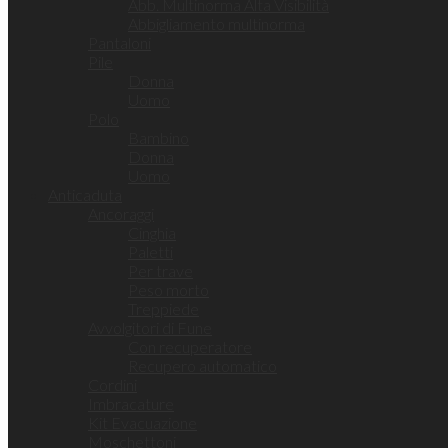
Abb. Multinorma Alta Visibilità
Abbigliamento multinorma
Pantaloni
Pile
Donna
Uomo
Polo
Bambino
Donna
Uomo
Anticaduta
Ancoraggi
Cinghia
Paletti
Per trave
Peso morto
Treppiede
Avvolgitori di Fune
Con recuperatore
Recupero automatico
Cordini
Imbracature
Kit Evacuazione
Moschettoni