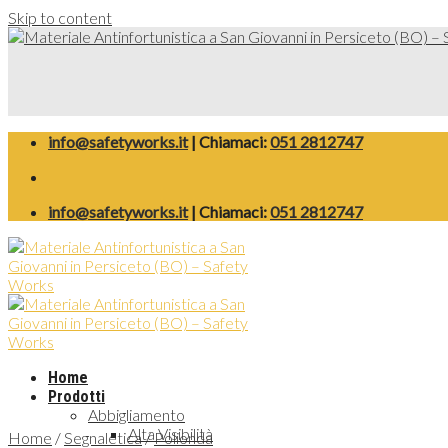
Skip to content
info@safetyworks.it
| Chiamaci:
051 2812747
info@safetyworks.it
| Chiamaci:
051 2812747
Home
Prodotti
Abbigliamento
Alta Visibilità
Home
/
Segnaletica
/
Polionda