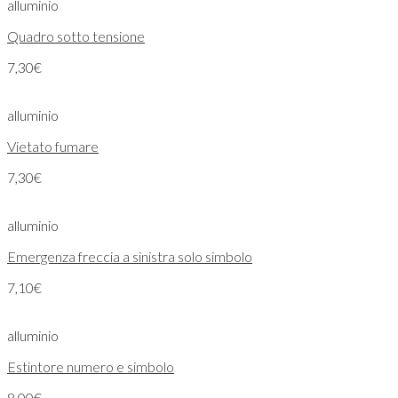
alluminio
Quadro sotto tensione
7,30
€
alluminio
Vietato fumare
7,30
€
alluminio
Emergenza freccia a sinistra solo simbolo
7,10
€
alluminio
Estintore numero e simbolo
8,00
€