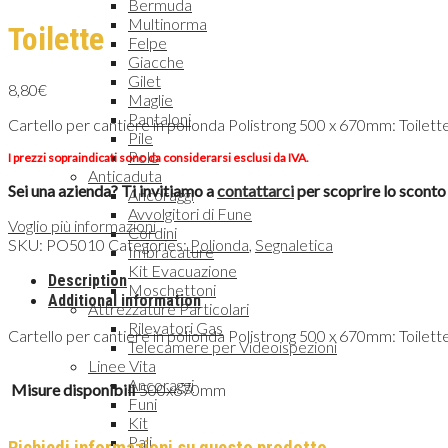
Bermuda
Multinorma
Toilette
Felpe
Giacche
Gilet
8,80
€
Maglie
Pantaloni
Cartello per cantiere in polionda Polistrong 500 x 670mm: Toilett
Pile
Polo
I prezzi sopraindicati sono da considerarsi esclusi da IVA.
Anticaduta
Sei una azienda? Ti invitiamo a
contattarci
per scoprire lo sconto 
Ancoraggi
Avvolgitori di Fune
Voglio più informazioni
Cordini
SKU:
PO5010
Categories:
Polionda
,
Segnaletica
Imbracature
Kit Evacuazione
Description
Moschettoni
Additional information
Attrezzature Particolari
Rilevatori Gas
Cartello per cantiere in polionda Polistrong 500 x 670mm: Toilett
Telecamere per Videoispezioni
Linee Vita
Ancoraggi
Misure disponibili
500x670mm
Funi
Kit
Pali
Richiedi informazioni su questo prodotto