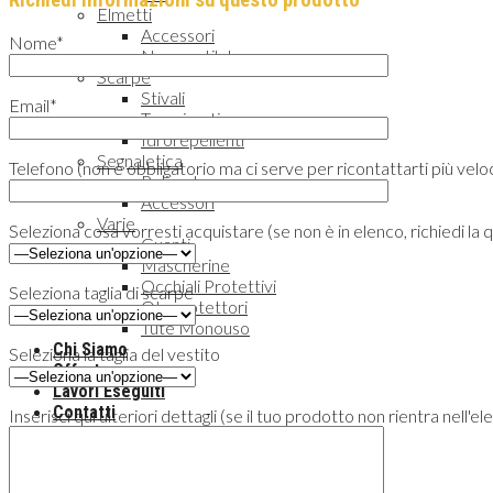
Elmetti
Accessori
Nome*
Non ventilato
Scarpe
Stivali
Email*
Traspiranti
Idrorepellenti
Segnaletica
Telefono (non è obbligatorio ma ci serve per ricontattarti più ve
Polionda
Accessori
Varie
Seleziona cosa vorresti acquistare (se non è in elenco, richiedi la 
Guanti
Mascherine
Occhiali Protettivi
Seleziona taglia di scarpe
Otoprotettori
Tute Monouso
Chi Siamo
Seleziona la taglia del vestito
Offerte
Lavori Eseguiti
Contatti
Inserisci qui ulteriori dettagli (se il tuo prodotto non rientra nell'
Privacy & Cookie Policy
Cookie Policy
Gestione Sicurezza