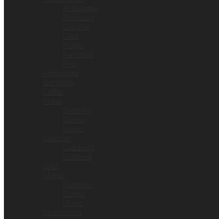
Antipioggia
Bermuda
Giacche
Gilet
Maglie
Pantaloni
Polo
Antipioggia
Bermuda
Cuffie
Felpe
Bambino
Donna
Uomo
Giacche
Giubbotti
Softhsell
Gilet
Maglie
Bambino
Donna
Uomo
Multinorma