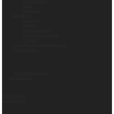
Senza Puntale
Stivali
Traspiranti
Segnaletica
Accessori
alluminio
Batterie e tester
Delimitazioni stradali
Polionda
Stoccaggio sostanze pericolose
Tute Monouso
Contatti
Via Albert Einstein 22 B/c
40017 San Giovanni in Persiceto (BO)
E-mail:
info@safetyworks.it
Tel.
051 2812747
Privacy Policy
Cookie Policy
Mappa