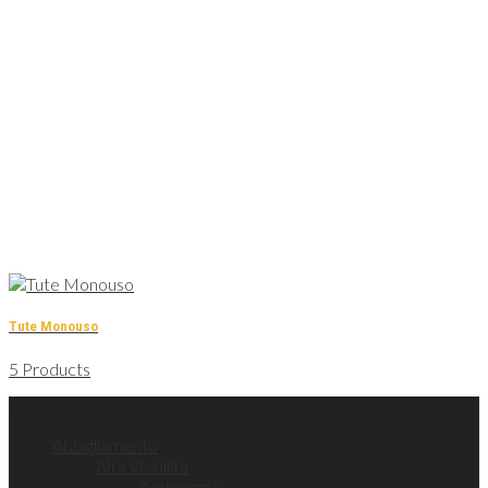
Tute Monouso
5 Products
Categorie
Abbigliamento
Alta Visibilità
Antipioggia