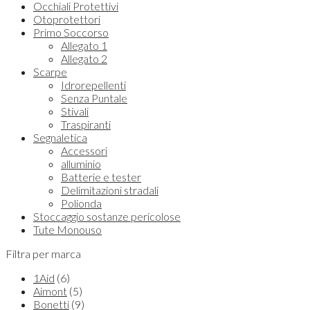
Occhiali Protettivi
Otoprotettori
Primo Soccorso
Allegato 1
Allegato 2
Scarpe
Idrorepellenti
Senza Puntale
Stivali
Traspiranti
Segnaletica
Accessori
alluminio
Batterie e tester
Delimitazioni stradali
Polionda
Stoccaggio sostanze pericolose
Tute Monouso
Filtra per marca
1Aid
(6)
Aimont
(5)
Bonetti
(9)