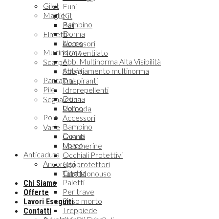
Gilet
Funi
Maglie
Kit
Bambino
Pali
Donna
Elmetti
Uomo
Accessori
Multinorma
Non ventilato
Abb. Multinorma Alta Visibilità
Scarpe
Abbigliamento multinorma
Stivali
Pantaloni
Traspiranti
Pile
Idrorepellenti
Donna
Segnaletica
Uomo
Polionda
Polo
Accessori
Bambino
Varie
Donna
Guanti
Uomo
Mascherine
Anticaduta
Occhiali Protettivi
Ancoraggi
Otoprotettori
Cinghia
Tute Monouso
Paletti
Chi Siamo
Per trave
Offerte
Peso morto
Lavori Eseguiti
Treppiede
Contatti