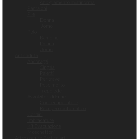
Abbigliamento multinorma
Pantaloni
Pile
Donna
Uomo
Polo
Bambino
Donna
Uomo
Anticaduta
Ancoraggi
Cinghia
Paletti
Per trave
Peso morto
Treppiede
Avvolgitori di Fune
Con recuperatore
Recupero automatico
Cordini
Imbracature
Kit Evacuazione
Moschettoni
Attrezzature Particolari