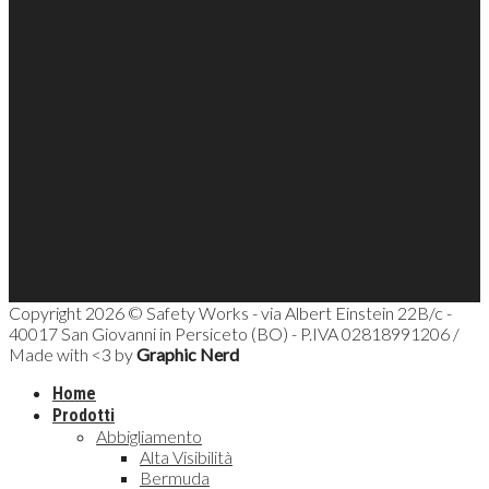
Copyright 2026 © Safety Works - via Albert Einstein 22B/c -
40017 San Giovanni in Persiceto (BO) - P.IVA 02818991206 /
Made with <3 by
Graphic Nerd
Home
Prodotti
Abbigliamento
Alta Visibilità
Bermuda