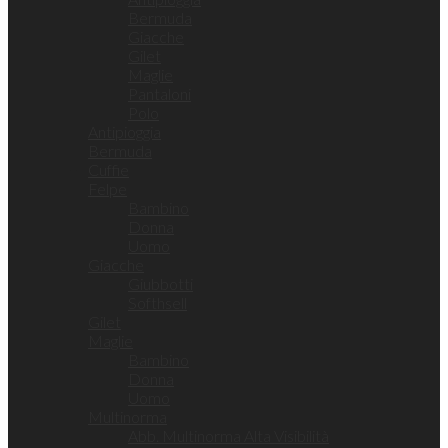
Bermuda
Giacche
Gilet
Maglie
Pantaloni
Polo
Antipioggia
Bermuda
Cuffie
Felpe
Bambino
Donna
Uomo
Giacche
Giubbotti
Softhsell
Gilet
Maglie
Bambino
Donna
Uomo
Multinorma
Abb. Multinorma Alta Visibilità