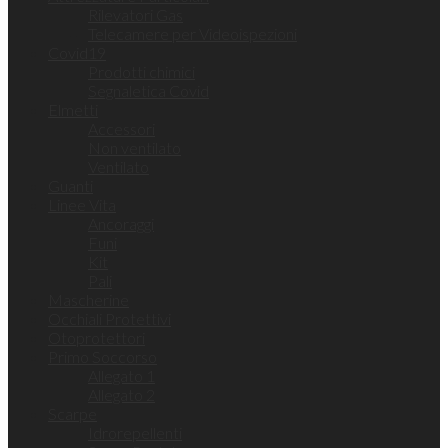
Rilevatori Gas
Telecamere per Videoispezioni
Covid19
Prodotti chimici
Segnaletica Covid
Elmetti
Accessori
Non ventilato
Ventilato
Guanti
Linee Vita
Ancoraggi
Funi
Kit
Pali
Mascherine
Occhiali Protettivi
Otoprotettori
Primo Soccorso
Allegato 1
Allegato 2
Scarpe
Idrorepellenti