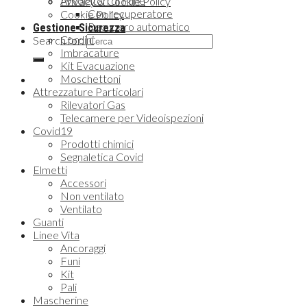
Avvolgitori di Fune
Privacy & Cookie Policy
Con recuperatore
Cookie Policy
Recupero automatico
Gestione Sicurezza
Cordini
Search for:
Imbracature
Kit Evacuazione
Moschettoni
Attrezzature Particolari
Rilevatori Gas
Telecamere per Videoispezioni
Covid19
Prodotti chimici
Segnaletica Covid
Elmetti
Accessori
Non ventilato
Ventilato
Guanti
Linee Vita
Ancoraggi
Funi
Kit
Pali
Mascherine