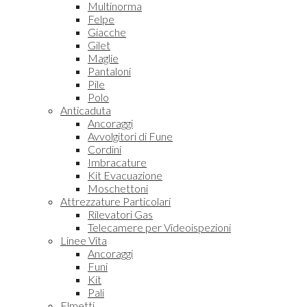
Multinorma
Felpe
Giacche
Gilet
Maglie
Pantaloni
Pile
Polo
Anticaduta
Ancoraggi
Avvolgitori di Fune
Cordini
Imbracature
Kit Evacuazione
Moschettoni
Attrezzature Particolari
Rilevatori Gas
Telecamere per Videoispezioni
Linee Vita
Ancoraggi
Funi
Kit
Pali
Elmetti