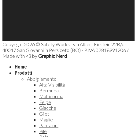
Copyright 2026 © Safety Works - via Albert Einstein 22B/c -
40017 San Giovanni in Persiceto (BO) - P.IVA 02818991206 /
Made with <3 by
Graphic Nerd
Home
Prodotti
Abbigliamento
Alta Visibilità
Bermuda
Multinorma
Felpe
Giacche
Gilet
Maglie
Pantaloni
Pile
Polo