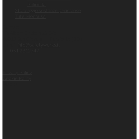
Polionda
Stoccaggio sostanze pericolose
Tute Monouso
Contatti
Via Albert Einstein 22 B/c
40017 San Giovanni in Persiceto (BO)
E-mail:
info@safetyworks.it
Tel.
051 2812747
Privacy Policy
Cookie Policy
Mappa