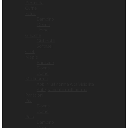
Bermuda
Cuffie
Felpe
Bambino
Donna
Uomo
Giacche
Giubbotti
Softhsell
Gilet
Maglie
Bambino
Donna
Uomo
Multinorma
Abb. Multinorma Alta Visibilità
Abbigliamento multinorma
Pantaloni
Pile
Donna
Uomo
Polo
Bambino
Donna