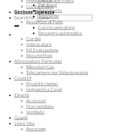
Privacy & Cookie Policy
Per trave
Cookie Policy
Peso morto
Gestione Sicurezza
Treppiede
Search for:
Avvolgitori di Fune
Con recuperatore
Recupero automatico
Cordini
Imbracature
Kit Evacuazione
Moschettoni
Attrezzature Particolari
Rilevatori Gas
Telecamere per Videoispezioni
Covid19
Prodotti chimici
Segnaletica Covid
Elmetti
Accessori
Non ventilato
Ventilato
Guanti
Linee Vita
Ancoraggi