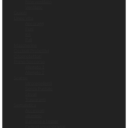
Non ventilato
Ventilato
Guanti
Linee Vita
Ancoraggi
Funi
Kit
Pali
Mascherine
Occhiali Protettivi
Otoprotettori
Primo Soccorso
Allegato 1
Allegato 2
Scarpe
Idrorepellenti
Senza Puntale
Stivali
Traspiranti
Segnaletica
Accessori
alluminio
Batterie e tester
Delimitazioni stradali