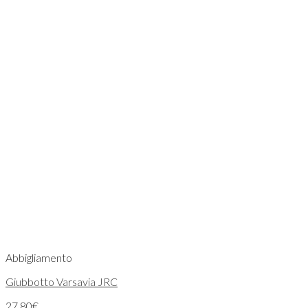
Abbigliamento
Giubbotto Varsavia JRC
27,80
€