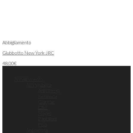
Abbigliamento
Giubbotto New York JRC
48,00
€
Categorie
Abbigliamento
Alta Visibilità
Antipioggia
Bermuda
Giacche
Gilet
Maglie
Pantaloni
Polo
Antipioggia