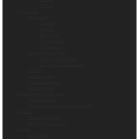
Uomo
Anticaduta
Ancoraggi
Cinghia
Paletti
Per trave
Peso morto
Treppiede
Avvolgitori di Fune
Con recuperatore
Recupero automatico
Cordini
Imbracature
Kit Evacuazione
Moschettoni
Attrezzature Particolari
Rilevatori Gas
Telecamere per Videoispezioni
Covid19
Prodotti chimici
Segnaletica Covid
Elmetti
Accessori