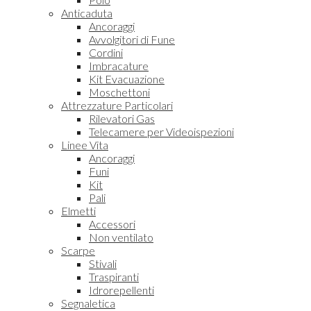
Anticaduta
Ancoraggi
Avvolgitori di Fune
Cordini
Imbracature
Kit Evacuazione
Moschettoni
Attrezzature Particolari
Rilevatori Gas
Telecamere per Videoispezioni
Linee Vita
Ancoraggi
Funi
Kit
Pali
Elmetti
Accessori
Non ventilato
Scarpe
Stivali
Traspiranti
Idrorepellenti
Segnaletica