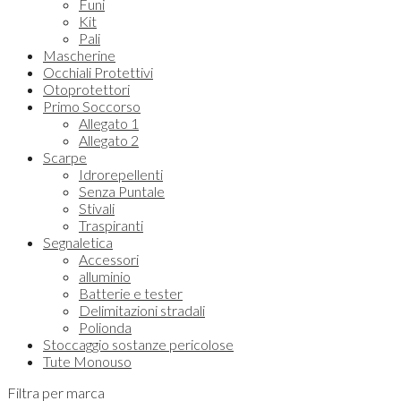
Funi
Kit
Pali
Mascherine
Occhiali Protettivi
Otoprotettori
Primo Soccorso
Allegato 1
Allegato 2
Scarpe
Idrorepellenti
Senza Puntale
Stivali
Traspiranti
Segnaletica
Accessori
alluminio
Batterie e tester
Delimitazioni stradali
Polionda
Stoccaggio sostanze pericolose
Tute Monouso
Filtra per marca