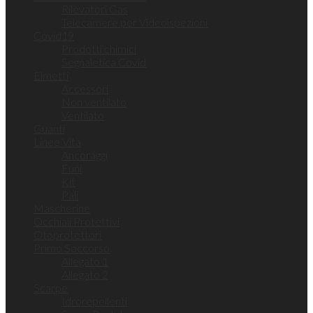
Rilevatori Gas
Telecamere per Videoispezioni
Covid19
Prodotti chimici
Segnaletica Covid
Elmetti
Accessori
Non ventilato
Ventilato
Guanti
Linee Vita
Ancoraggi
Funi
Kit
Pali
Mascherine
Occhiali Protettivi
Otoprotettori
Primo Soccorso
Allegato 1
Allegato 2
Scarpe
Idrorepellenti