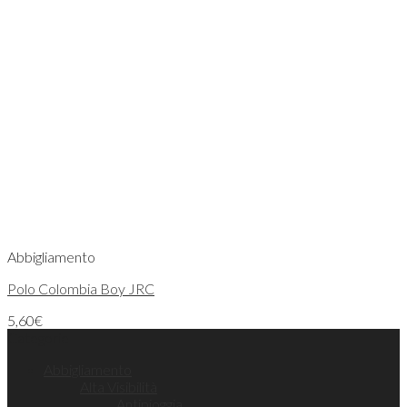
Abbigliamento
Polo Colombia Boy JRC
5,60
€
Categorie
Abbigliamento
Alta Visibilità
Antipioggia