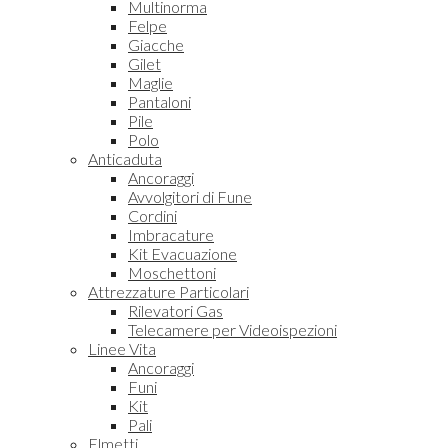
Multinorma
Felpe
Giacche
Gilet
Maglie
Pantaloni
Pile
Polo
Anticaduta
Ancoraggi
Avvolgitori di Fune
Cordini
Imbracature
Kit Evacuazione
Moschettoni
Attrezzature Particolari
Rilevatori Gas
Telecamere per Videoispezioni
Linee Vita
Ancoraggi
Funi
Kit
Pali
Elmetti