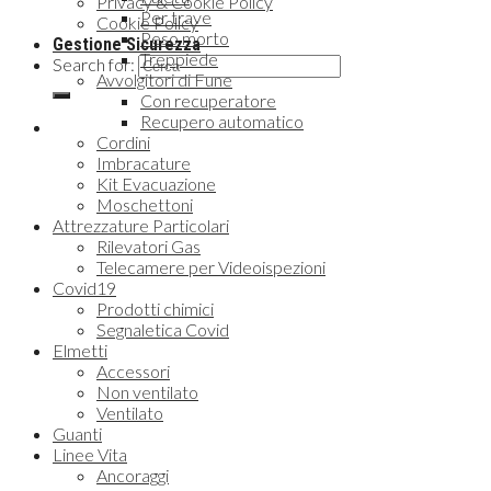
Privacy & Cookie Policy
Per trave
Cookie Policy
Peso morto
Gestione Sicurezza
Treppiede
Search for:
Avvolgitori di Fune
Con recuperatore
Recupero automatico
Cordini
Imbracature
Kit Evacuazione
Moschettoni
Attrezzature Particolari
Rilevatori Gas
Telecamere per Videoispezioni
Covid19
Prodotti chimici
Segnaletica Covid
Elmetti
Accessori
Non ventilato
Ventilato
Guanti
Linee Vita
Ancoraggi