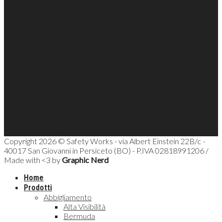
Copyright 2026 © Safety Works - via Albert Einstein 22B/c -
40017 San Giovanni in Persiceto (BO) - P.IVA 02818991206 /
Made with <3 by
Graphic Nerd
Home
Prodotti
Abbigliamento
Alta Visibilità
Bermuda