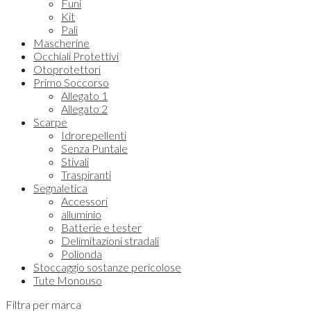
Funi
Kit
Pali
Mascherine
Occhiali Protettivi
Otoprotettori
Primo Soccorso
Allegato 1
Allegato 2
Scarpe
Idrorepellenti
Senza Puntale
Stivali
Traspiranti
Segnaletica
Accessori
alluminio
Batterie e tester
Delimitazioni stradali
Polionda
Stoccaggio sostanze pericolose
Tute Monouso
Filtra per marca