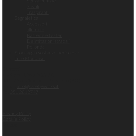
Senza Puntale
Stivali
Traspiranti
Segnaletica
Accessori
alluminio
Batterie e tester
Delimitazioni stradali
Polionda
Stoccaggio sostanze pericolose
Tute Monouso
Contatti
Via Albert Einstein 22 B/c
40017 San Giovanni in Persiceto (BO)
E-mail:
info@safetyworks.it
Tel.
051 2812747
Privacy Policy
Cookie Policy
Mappa