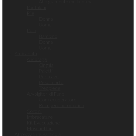
Abbigliamento multinorma
Pantaloni
Pile
Donna
Uomo
Polo
Bambino
Donna
Uomo
Anticaduta
Ancoraggi
Cinghia
Paletti
Per trave
Peso morto
Treppiede
Avvolgitori di Fune
Con recuperatore
Recupero automatico
Cordini
Imbracature
Kit Evacuazione
Moschettoni
Attrezzature Particolari