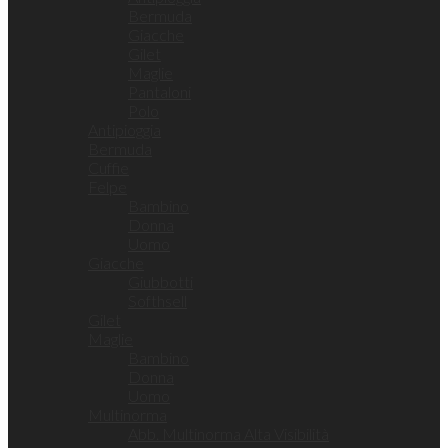
Bermuda
Giacche
Gilet
Maglie
Pantaloni
Polo
Antipioggia
Bermuda
Cuffie
Felpe
Bambino
Donna
Uomo
Giacche
Giubbotti
Softhsell
Gilet
Maglie
Bambino
Donna
Uomo
Multinorma
Abb. Multinorma Alta Visibilità