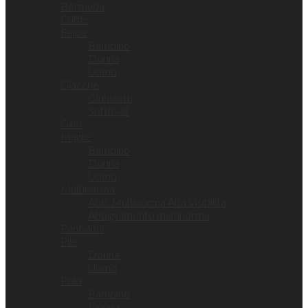
Bermuda
Cuffie
Felpe
Bambino
Donna
Uomo
Giacche
Giubbotti
Softhsell
Gilet
Maglie
Bambino
Donna
Uomo
Multinorma
Abb. Multinorma Alta Visibilità
Abbigliamento multinorma
Pantaloni
Pile
Donna
Uomo
Polo
Bambino
Donna