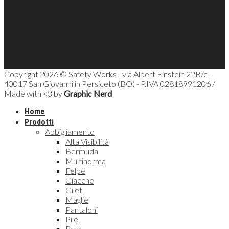
Copyright 2026 © Safety Works - via Albert Einstein 22B/c -
40017 San Giovanni in Persiceto (BO) - P.IVA 02818991206 /
Made with <3 by
Graphic Nerd
Home
Prodotti
Abbigliamento
Alta Visibilità
Bermuda
Multinorma
Felpe
Giacche
Gilet
Maglie
Pantaloni
Pile
Polo