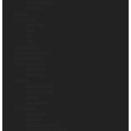
Non ventilato
Ventilato
Guanti
Linee Vita
Ancoraggi
Funi
Kit
Pali
Mascherine
Occhiali Protettivi
Otoprotettori
Primo Soccorso
Allegato 1
Allegato 2
Scarpe
Idrorepellenti
Senza Puntale
Stivali
Traspiranti
Segnaletica
Accessori
alluminio
Batterie e tester
Delimitazioni stradali