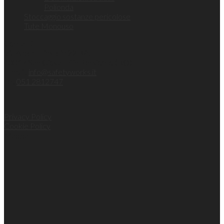
Polionda
Stoccaggio sostanze pericolose
Tute Monouso
Contatti
Via Albert Einstein 22 B/c
40017 San Giovanni in Persiceto (BO)
E-mail:
info@safetyworks.it
Tel.
051 2812747
Privacy Policy
Cookie Policy
Mappa