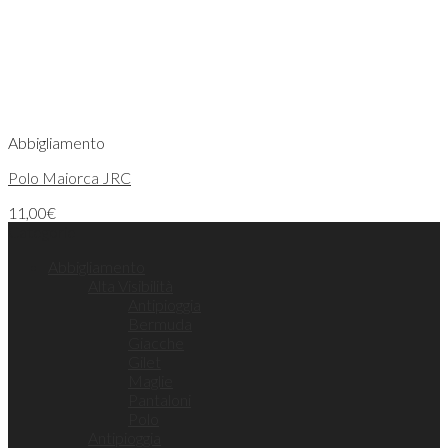
Abbigliamento
Polo Maiorca JRC
11,00
€
Categorie
Abbigliamento
Alta Visibilità
Antipioggia
Bermuda
Giacche
Gilet
Maglie
Pantaloni
Polo
Antipioggia