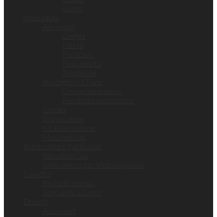
Uomo
Anticaduta
Ancoraggi
Cinghia
Paletti
Per trave
Peso morto
Treppiede
Avvolgitori di Fune
Con recuperatore
Recupero automatico
Cordini
Imbracature
Kit Evacuazione
Moschettoni
Attrezzature Particolari
Rilevatori Gas
Telecamere per Videoispezioni
Covid19
Prodotti chimici
Segnaletica Covid
Elmetti
Accessori