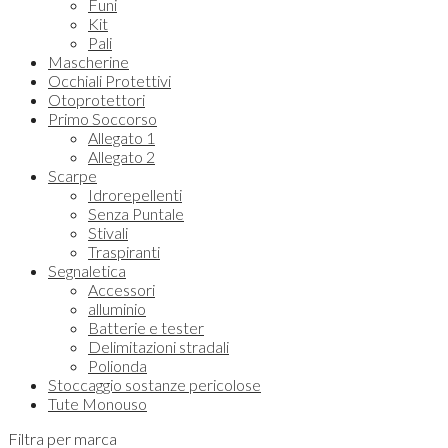
Funi
Kit
Pali
Mascherine
Occhiali Protettivi
Otoprotettori
Primo Soccorso
Allegato 1
Allegato 2
Scarpe
Idrorepellenti
Senza Puntale
Stivali
Traspiranti
Segnaletica
Accessori
alluminio
Batterie e tester
Delimitazioni stradali
Polionda
Stoccaggio sostanze pericolose
Tute Monouso
Filtra per marca