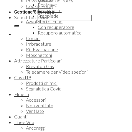
Privacy & Cookie Policy
Per trave
Cookie Policy
Peso morto
Gestione Sicurezza
Treppiede
Search for:
Avvolgitori di Fune
Con recuperatore
Recupero automatico
Cordini
Imbracature
Kit Evacuazione
Moschettoni
Attrezzature Particolari
Rilevatori Gas
Telecamere per Videoispezioni
Covid19
Prodotti chimici
Segnaletica Covid
Elmetti
Accessori
Non ventilato
Ventilato
Guanti
Linee Vita
Ancoraggi