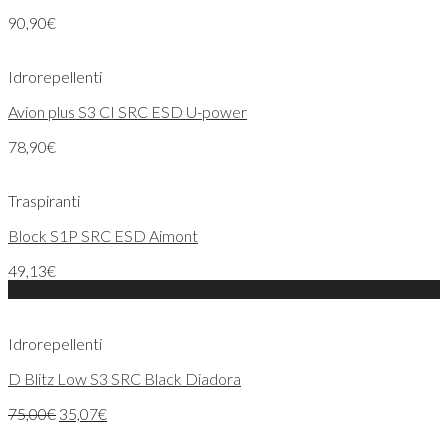
90,90
€
Idrorepellenti
Avion plus S3 CI SRC ESD U-power
78,90
€
Traspiranti
Block S1P SRC ESD Aimont
49,13
€
Sale!
Idrorepellenti
D Blitz Low S3 SRC Black Diadora
75,00
€
35,07
€