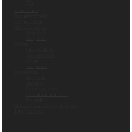
Pali
Mascherine
Occhiali Protettivi
Otoprotettori
Primo Soccorso
Allegato 1
Allegato 2
Scarpe
Idrorepellenti
Senza Puntale
Stivali
Traspiranti
Segnaletica
Accessori
alluminio
Batterie e tester
Delimitazioni stradali
Polionda
Stoccaggio sostanze pericolose
Tute Monouso
Contatti
Via Albert Einstein 22 B/c