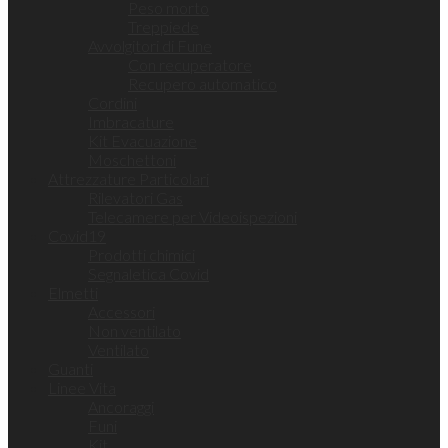
Peso morto
Treppiede
Avvolgitori di Fune
Con recuperatore
Recupero automatico
Cordini
Imbracature
Kit Evacuazione
Moschettoni
Attrezzature Particolari
Rilevatori Gas
Telecamere per Videoispezioni
Covid19
Prodotti chimici
Segnaletica Covid
Elmetti
Accessori
Non ventilato
Ventilato
Guanti
Linee Vita
Ancoraggi
Funi
Kit