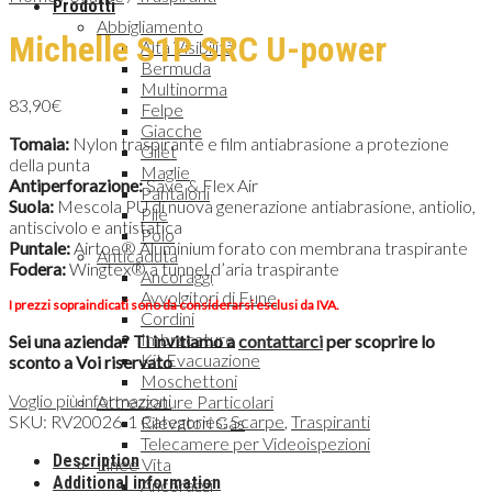
Prodotti
Abbigliamento
Michelle S1P SRC U-power
Alta Visibilità
Bermuda
Multinorma
83,90
€
Felpe
Giacche
Tomaia:
Nylon traspirante e film antiabrasione a protezione
Gilet
della punta
Maglie
Antiperforazione:
Save & Flex Air
Pantaloni
Suola:
Mescola PU di nuova generazione antiabrasione, antiolio,
Pile
antiscivolo e antistatica
Polo
Puntale:
Airtoe® Aluminium forato con membrana traspirante
Anticaduta
Fodera:
Wingtex® a tunnel d’aria traspirante
Ancoraggi
Avvolgitori di Fune
I prezzi sopraindicati sono da considerarsi esclusi da IVA.
Cordini
Imbracature
Sei una azienda? Ti invitiamo a
contattarci
per scoprire lo
Kit Evacuazione
sconto a Voi riservato
Moschettoni
Voglio più informazioni
Attrezzature Particolari
SKU:
RV20026-1
Categories:
Scarpe
,
Traspiranti
Rilevatori Gas
Telecamere per Videoispezioni
Description
Linee Vita
Additional information
Ancoraggi