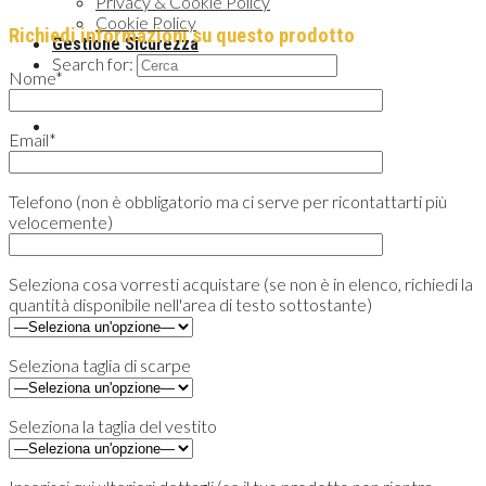
Privacy & Cookie Policy
Cookie Policy
Richiedi informazioni su questo prodotto
Gestione Sicurezza
Search for:
Nome*
Email*
Telefono (non è obbligatorio ma ci serve per ricontattarti più
velocemente)
Seleziona cosa vorresti acquistare (se non è in elenco, richiedi la
quantità disponibile nell'area di testo sottostante)
Seleziona taglia di scarpe
Seleziona la taglia del vestito