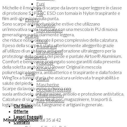
Funi
Michelle è il modello di scarpe da lavoro super leggere in classe
Kit
di protezione S1P SRC ESD con tomaia in Nylon traspirante e
Pali
film anti-abrasione sulla punta.
Elmetti
Sono scarpe antinfortunistiche estive che utilizzano
Accessori
un’innovativa suola realizzata con una mescola in PU di nuova
Non ventilato
generazione, particolarmente leggera,
Scarpe
che riduce notevolmente il peso complessivo della calzatura.
Stivali
Il peso della scarpa è stato ulteriormente alleggerito grazie
Traspiranti
all’utilizzo di un sistema anti-perforazione ultraleggero per la
Idrorepellenti
protezione della pianta del piede e puntale Airtoe® Aluminium.
Segnaletica
Comfort e benessere prolungato sono garantiti dalla presenta
Polionda
della soletta anatomica U-Power Original in mescola
Accessori
poliuretanica leggera, antibatterico e traspirante e dalla fodera
Varie
WingTex a tunnel d’aria che assicura un’elevata traspirabilità e
Guanti
salute del piede.
Mascherine
Scarpe da lavoro uomo e donna con
Occhiali Protettivi
suola antiscivolo, antiabrasione, antiolio e protezione antistatica.
Otoprotettori
Calzature di sicurezza ideali per: magazziniere, trasporti &
Tute Monouso
logistica, elettricista, falegname e artigiani in generale.
Chi Siamo
Offerte
Lavori Eseguiti
Misure disponibili
dal 35 al 42
Contatti