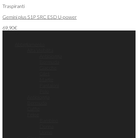
Traspiranti
Gemini plus S1P SRC ESD U-power
69,90
€
Categorie
Abbigliamento
Alta Visibilità
Antipioggia
Bermuda
Giacche
Gilet
Maglie
Pantaloni
Polo
Antipioggia
Bermuda
Cuffie
Felpe
Bambino
Donna
Uomo
Giacche