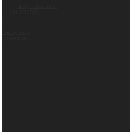
40017 San Giovanni in Persiceto (BO)
E-mail:
info@safetyworks.it
Tel.
051 2812747
Privacy Policy
Cookie Policy
Mappa