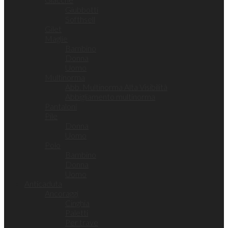
Giubbotti
Softhsell
Gilet
Maglie
Bambino
Donna
Uomo
Multinorma
Abb. Multinorma Alta Visibilità
Abbigliamento multinorma
Pantaloni
Pile
Donna
Uomo
Polo
Bambino
Donna
Uomo
Anticaduta
Ancoraggi
Cinghia
Paletti
Per trave