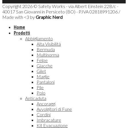
Copyright 2026 © Safety Works - via Albert Einstein 22B/c -
40017 San Giovanni in Persiceto (BO) - P.IVA 02818991206 /
Made with <3 by
Graphic Nerd
Home
Prodotti
Abbigliamento
Alta Visibilità
Bermuda
Multinorma
Felpe
Giacche
Gilet
Maglie
Pantaloni
Pile
Polo
Anticaduta
Ancoraggi
Avvolgitori di Fune
Cordini
Imbracature
Kit Evacuazione