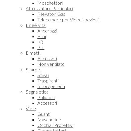
Moschettoni
Attrezzature Particolari
Rilevatori Gas
Telecamere per Videoispezioni
Linee Vita
Ancoraggi
Funi
Kit
Pali
Elmetti
Accessori
Non ventilato
Scarpe
Stivali
Traspiranti
Idrorepellenti
Segnaletica
Polionda
Accessori
Varie
Guanti
Mascherine
Occhiali Protettivi
Otoprotettori