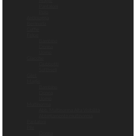
Maglie
Pantaloni
Polo
Antipioggia
Bermuda
Cuffie
Felpe
Bambino
Donna
Uomo
Giacche
Giubbotti
Softhsell
Gilet
Maglie
Bambino
Donna
Uomo
Multinorma
Abb. Multinorma Alta Visibilità
Abbigliamento multinorma
Pantaloni
Pile
Donna