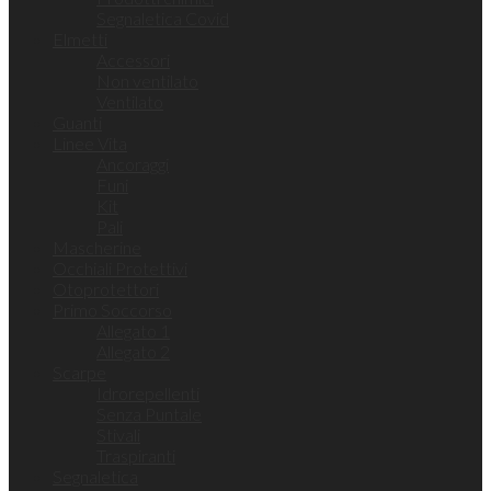
Segnaletica Covid
Elmetti
Accessori
Non ventilato
Ventilato
Guanti
Linee Vita
Ancoraggi
Funi
Kit
Pali
Mascherine
Occhiali Protettivi
Otoprotettori
Primo Soccorso
Allegato 1
Allegato 2
Scarpe
Idrorepellenti
Senza Puntale
Stivali
Traspiranti
Segnaletica