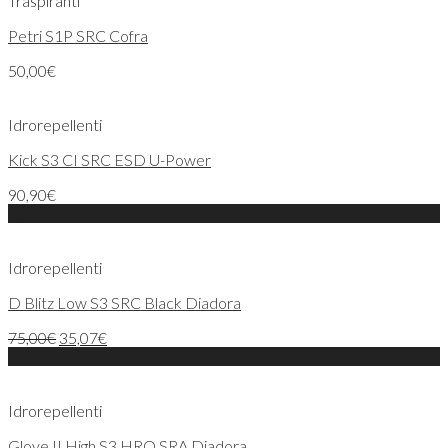
Traspiranti
Petri S1P SRC Cofra
50,00
€
Idrorepellenti
Kick S3 CI SRC ESD U-Power
90,90
€
Sale!
Idrorepellenti
D Blitz Low S3 SRC Black Diadora
75,00
€
35,07
€
Sale!
Idrorepellenti
Glove II High S3 HRO SRA Diadora