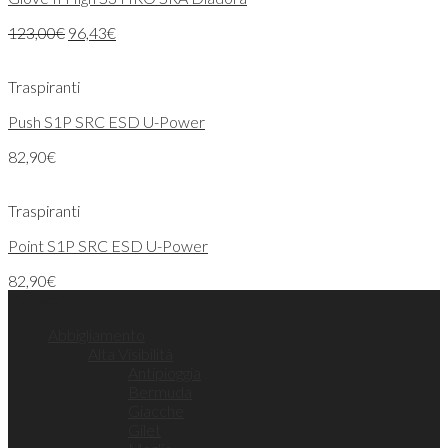
123,00
€
96,43
€
Traspiranti
Push S1P SRC ESD U-Power
82,90
€
Traspiranti
Point S1P SRC ESD U-Power
82,90
€
Categorie
Abbigliamento
Alta Visibilità
Antipioggia
Bermuda
Giacche
Gilet