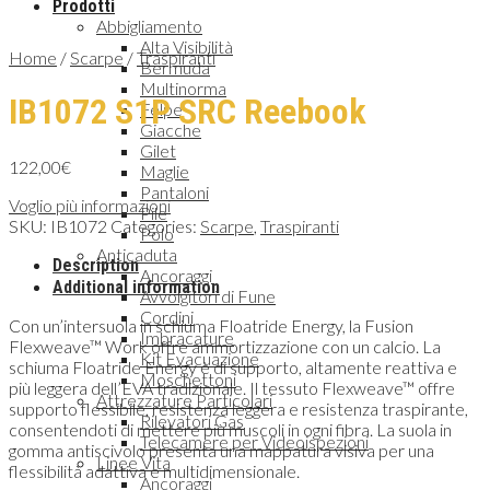
Prodotti
Abbigliamento
Alta Visibilità
Home
/
Scarpe
/
Traspiranti
Bermuda
Multinorma
IB1072 S1P SRC Reebook
Felpe
Giacche
Gilet
122,00
€
Maglie
Pantaloni
Voglio più informazioni
Pile
SKU:
IB1072
Categories:
Scarpe
,
Traspiranti
Polo
Anticaduta
Description
Ancoraggi
Additional information
Avvolgitori di Fune
Cordini
Con un’intersuola in schiuma Floatride Energy, la Fusion
Imbracature
Flexweave™ Work offre ammortizzazione con un calcio. La
Kit Evacuazione
schiuma Floatride Energy è di supporto, altamente reattiva e
Moschettoni
più leggera dell’EVA tradizionale. Il tessuto Flexweave™ offre
Attrezzature Particolari
supporto flessibile, resistenza leggera e resistenza traspirante,
Rilevatori Gas
consentendoti di mettere più muscoli in ogni fibra. La suola in
Telecamere per Videoispezioni
gomma antiscivolo presenta una mappatura visiva per una
Linee Vita
flessibilità adattiva e multidimensionale.
Ancoraggi