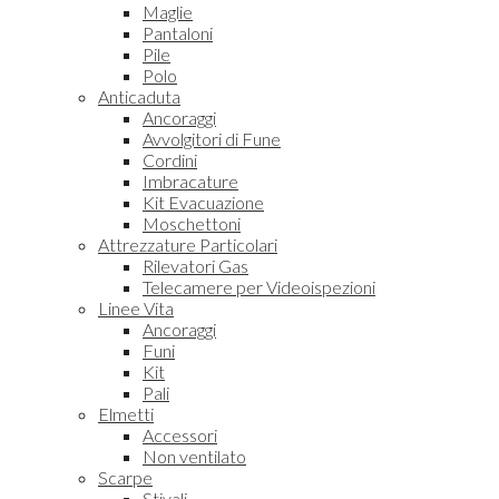
Maglie
Pantaloni
Pile
Polo
Anticaduta
Ancoraggi
Avvolgitori di Fune
Cordini
Imbracature
Kit Evacuazione
Moschettoni
Attrezzature Particolari
Rilevatori Gas
Telecamere per Videoispezioni
Linee Vita
Ancoraggi
Funi
Kit
Pali
Elmetti
Accessori
Non ventilato
Scarpe
Stivali