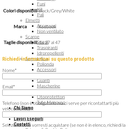
Funi
Kit
Colori disponibili
Black/Grey/White
Pali
Elmetti
Accessori
Marca
Reebook
Non ventilato
Scarpe
Stivali
Taglie disponibili
dal 37 al 47
Traspiranti
Idrorepellenti
Segnaletica
Richiedi informazioni su questo prodotto
Polionda
Accessori
Nome*
Varie
Guanti
Mascherine
Email*
Occhiali Protettivi
Otoprotettori
Tute Monouso
Telefono (non è obbligatorio ma ci serve per ricontattarti più
Chi Siamo
velocemente)
Offerte
Lavori Eseguiti
Contatti
Seleziona cosa vorresti acquistare (se non è in elenco, richiedi la