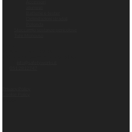
Accessori
alluminio
Batterie e tester
Delimitazioni stradali
Polionda
Stoccaggio sostanze pericolose
Tute Monouso
Contatti
Via Albert Einstein 22 B/c
40017 San Giovanni in Persiceto (BO)
E-mail:
info@safetyworks.it
Tel.
051 2812747
Privacy Policy
Cookie Policy
Mappa