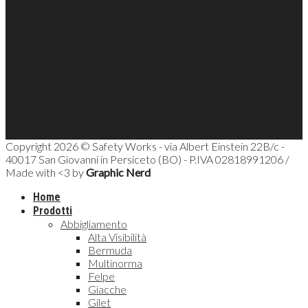
Copyright 2026 © Safety Works - via Albert Einstein 22B/c -
40017 San Giovanni in Persiceto (BO) - P.IVA 02818991206 /
Made with <3 by
Graphic Nerd
Home
Prodotti
Abbigliamento
Alta Visibilità
Bermuda
Multinorma
Felpe
Giacche
Gilet