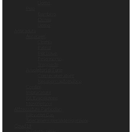
Uomo
Polo
Bambino
Donna
Uomo
Anticaduta
Ancoraggi
Cinghia
Paletti
Per trave
Peso morto
Treppiede
Avvolgitori di Fune
Con recuperatore
Recupero automatico
Cordini
Imbracature
Kit Evacuazione
Moschettoni
Attrezzature Particolari
Rilevatori Gas
Telecamere per Videoispezioni
Covid19
Prodotti chimici