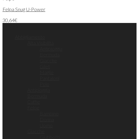
Felpa Snug U-Power
30,64
€
Categorie
Abbigliamento
Alta Visibilità
Antipioggia
Bermuda
Giacche
Gilet
Maglie
Pantaloni
Polo
Antipioggia
Bermuda
Cuffie
Felpe
Bambino
Donna
Uomo
Giacche
Giubbotti