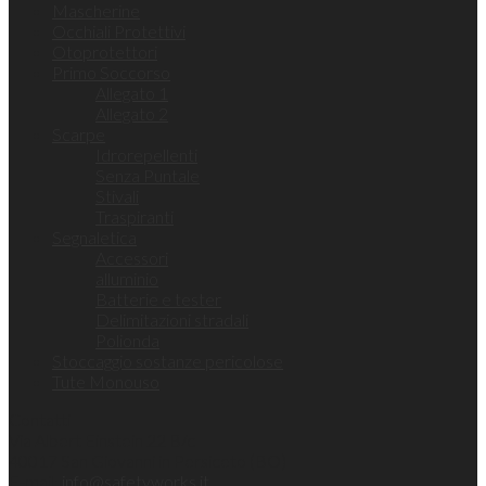
Mascherine
Occhiali Protettivi
Otoprotettori
Primo Soccorso
Allegato 1
Allegato 2
Scarpe
Idrorepellenti
Senza Puntale
Stivali
Traspiranti
Segnaletica
Accessori
alluminio
Batterie e tester
Delimitazioni stradali
Polionda
Stoccaggio sostanze pericolose
Tute Monouso
Contatti
Via Albert Einstein 22 B/c
40017 San Giovanni in Persiceto (BO)
E-mail:
info@safetyworks.it