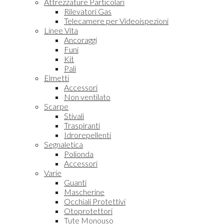
Attrezzature Particolari
Rilevatori Gas
Telecamere per Videoispezioni
Linee Vita
Ancoraggi
Funi
Kit
Pali
Elmetti
Accessori
Non ventilato
Scarpe
Stivali
Traspiranti
Idrorepellenti
Segnaletica
Polionda
Accessori
Varie
Guanti
Mascherine
Occhiali Protettivi
Otoprotettori
Tute Monouso