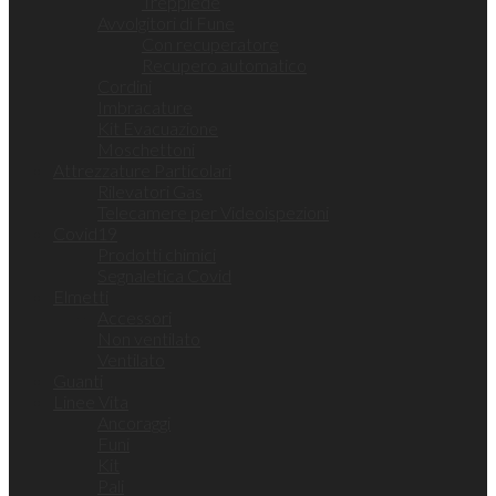
Treppiede
Avvolgitori di Fune
Con recuperatore
Recupero automatico
Cordini
Imbracature
Kit Evacuazione
Moschettoni
Attrezzature Particolari
Rilevatori Gas
Telecamere per Videoispezioni
Covid19
Prodotti chimici
Segnaletica Covid
Elmetti
Accessori
Non ventilato
Ventilato
Guanti
Linee Vita
Ancoraggi
Funi
Kit
Pali