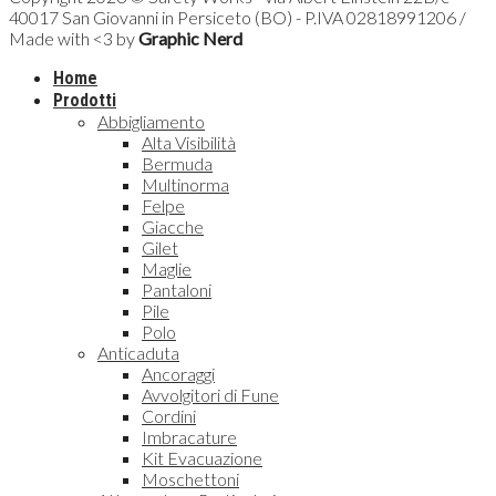
40017 San Giovanni in Persiceto (BO) - P.IVA 02818991206 /
Made with <3 by
Graphic Nerd
Home
Prodotti
Abbigliamento
Alta Visibilità
Bermuda
Multinorma
Felpe
Giacche
Gilet
Maglie
Pantaloni
Pile
Polo
Anticaduta
Ancoraggi
Avvolgitori di Fune
Cordini
Imbracature
Kit Evacuazione
Moschettoni