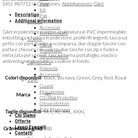
SKU:
987712-C
Categories:
Abbigliamento
,
Gilet
Funi
Kit
Description
Pali
Additional information
Elmetti
Accessori
Gilet in poliestere pongee, spalmatura in PVC impermeabile,
Non ventilato
imbottitura e fodera in poliestere, profili rifrangenti, tasca sul
Scarpe
petto con portabadge a scomparsa, due doppie tasche con
Stivali
patta e chiusura con velcro, due tasche con zip e fodera
Traspiranti
rinforzata per utensili, tasca interna portafoglio, elastico
Idrorepellenti
antivento nel giromanica, coulisse in fondo.
Segnaletica
Polionda
Accessori
Colori disponibili
Black, Blu navy, Green, Grey, Red, Royal
Varie
Guanti
Mascherine
Marca
JRC
Occhiali Protettivi
Otoprotettori
Tute Monouso
Taglie disponibili
M, L, XL, XXL, XXXL
Chi Siamo
Offerte
Lavori Eseguiti
Grammatura g/m2
180
Contatti