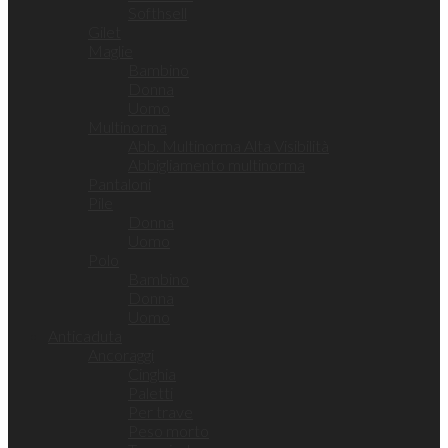
Softhsell
Gilet
Maglie
Bambino
Donna
Uomo
Multinorma
Abb. Multinorma Alta Visibilità
Abbigliamento multinorma
Pantaloni
Pile
Donna
Uomo
Polo
Bambino
Donna
Uomo
Anticaduta
Ancoraggi
Cinghia
Paletti
Per trave
Peso morto