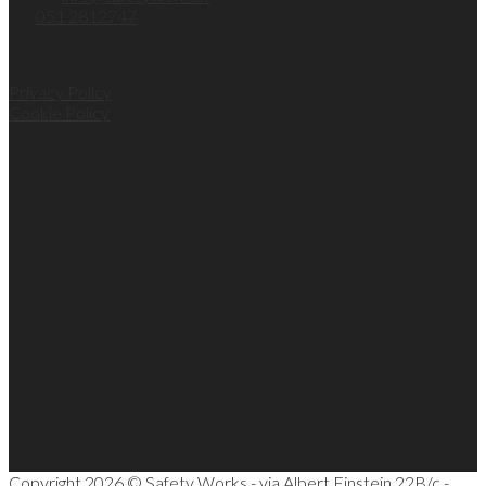
Tel.
051 2812747
Privacy Policy
Cookie Policy
Mappa
Copyright 2026 © Safety Works - via Albert Einstein 22B/c -