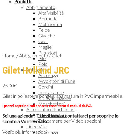
Prodotti
Abbigliamento
Alta Visibilità
Bermuda
Multinorma
Felpe
Giacche
Gilet
Maglie
Pantaloni
Home
/
Abbigliamento
/
Gilet
Pile
Polo
Gilet Holland JRC
Anticaduta
Ancoraggi
Avvolgitori di Fune
25,00
€
Cordini
Imbracature
Gilet in poliestere pongee, spalmatura in PVC impermeabile.
Kit Evacuazione
Moschettoni
I prezzi sopraindicati sono da considerarsi esclusi da IVA.
Attrezzature Particolari
Rilevatori Gas
Sei una azienda? Ti invitiamo a
contattarci
per scoprire lo
Telecamere per Videoispezioni
sconto a Voi riservato
Linee Vita
Voglio più informazioni
Ancoraggi