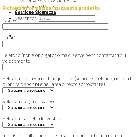
Privacy & Cookie Policy
Cookie Policy
Richiedi informazioni su questo prodotto
Gestione Sicurezza
Search for:
Nome*
Email*
Telefono (non è obbligatorio ma ci serve per ricontattarti più
velocemente)
Seleziona cosa vorresti acquistare (se non è in elenco, richiedi la
quantità disponibile nell'area di testo sottostante)
Seleziona taglia di scarpe
Seleziona la taglia del vestito
Inserisci qui ulteriori dettagli (se il tuo prodotto non rientra