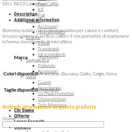
SKU:
B013
Category:
Cuffie
Funi
Kit
Description
Pali
Additional information
Elmetti
Accessori
Berretto isolato con fodera insulatex per calore e comfort,
Non ventilato
tessuto esterno in acrilico, calibro 9 che permette di mantenere
Scarpe
la forma, rivestimento in microfibra.
Stivali
Traspiranti
Idrorepellenti
Marca
Portwest
Segnaletica
Polionda
Accessori
Colori disponibili
Arancione, Blu navy, Giallo, Grigio, Nero
Varie
Guanti
Mascherine
Taglie disponibili
Regolabile
Occhiali Protettivi
Otoprotettori
Tute Monouso
Richiedi informazioni su questo prodotto
Chi Siamo
Offerte
Nome*
Lavori Eseguiti
Contatti