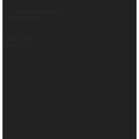
40017 San Giovanni in Persiceto (BO)
E-mail:
info@safetyworks.it
Tel.
051 2812747
Privacy Policy
Cookie Policy
Mappa