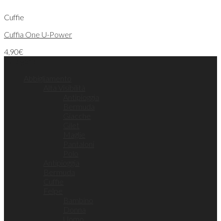
Cuffie
Cuffia One U-Power
4,90
€
Categorie
Abbigliamento
Alta Visibilità
Antipioggia
Bermuda
Giacche
Gilet
Maglie
Pantaloni
Polo
Antipioggia
Bermuda
Cuffie
Felpe
Bambino
Donna
Uomo