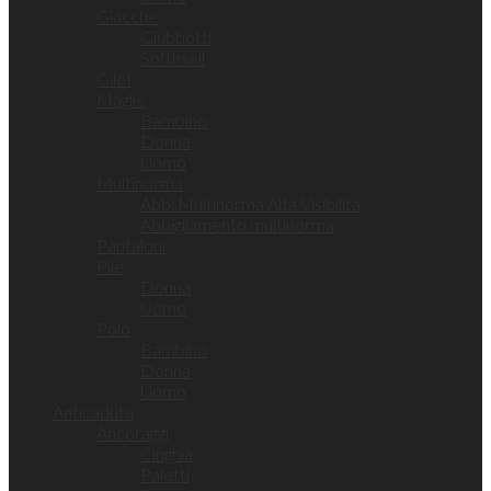
Giacche
Giubbotti
Softhsell
Gilet
Maglie
Bambino
Donna
Uomo
Multinorma
Abb. Multinorma Alta Visibilità
Abbigliamento multinorma
Pantaloni
Pile
Donna
Uomo
Polo
Bambino
Donna
Uomo
Anticaduta
Ancoraggi
Cinghia
Paletti