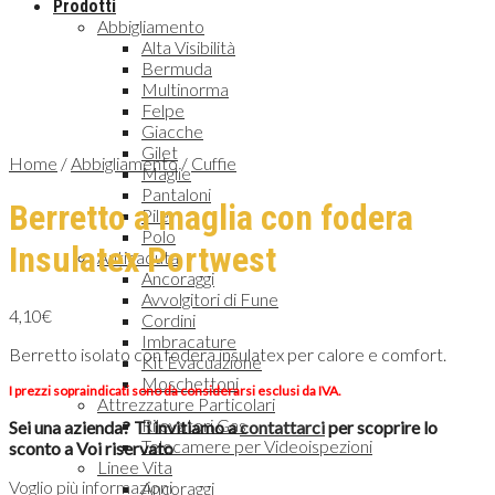
Prodotti
Abbigliamento
Alta Visibilità
Bermuda
Multinorma
Felpe
Giacche
Gilet
Home
/
Abbigliamento
/
Cuffie
Maglie
Pantaloni
Berretto a maglia con fodera
Pile
Polo
Insulatex Portwest
Anticaduta
Ancoraggi
Avvolgitori di Fune
4,10
€
Cordini
Imbracature
Berretto isolato con fodera insulatex per calore e comfort.
Kit Evacuazione
Moschettoni
I prezzi sopraindicati sono da considerarsi esclusi da IVA.
Attrezzature Particolari
Rilevatori Gas
Sei una azienda? Ti invitiamo a
contattarci
per scoprire lo
Telecamere per Videoispezioni
sconto a Voi riservato
Linee Vita
Voglio più informazioni
Ancoraggi