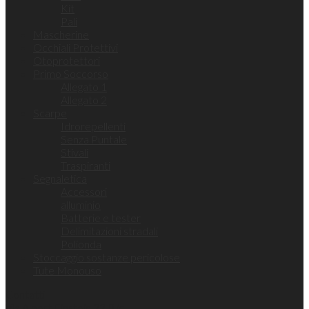
Kit
Pali
Mascherine
Occhiali Protettivi
Otoprotettori
Primo Soccorso
Allegato 1
Allegato 2
Scarpe
Idrorepellenti
Senza Puntale
Stivali
Traspiranti
Segnaletica
Accessori
alluminio
Batterie e tester
Delimitazioni stradali
Polionda
Stoccaggio sostanze pericolose
Tute Monouso
Contatti
Via Albert Einstein 22 B/c