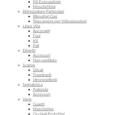
Kit Evacuazione
Moschettoni
Attrezzature Particolari
Rilevatori Gas
Telecamere per Videoispezioni
Linee Vita
Ancoraggi
Funi
Kit
Pali
Elmetti
Accessori
Non ventilato
Scarpe
Stivali
Traspiranti
Idrorepellenti
Segnaletica
Polionda
Accessori
Varie
Guanti
Mascherine
Occhiali Protettivi