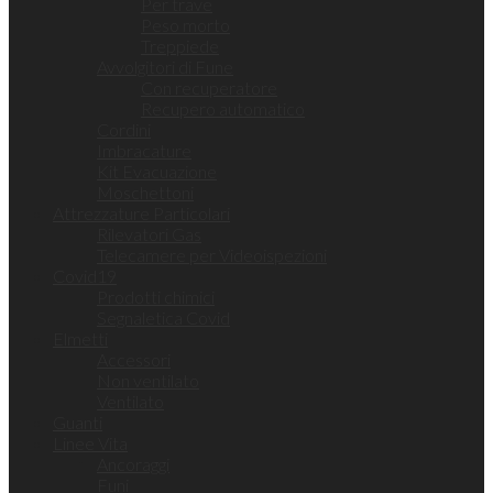
Per trave
Peso morto
Treppiede
Avvolgitori di Fune
Con recuperatore
Recupero automatico
Cordini
Imbracature
Kit Evacuazione
Moschettoni
Attrezzature Particolari
Rilevatori Gas
Telecamere per Videoispezioni
Covid19
Prodotti chimici
Segnaletica Covid
Elmetti
Accessori
Non ventilato
Ventilato
Guanti
Linee Vita
Ancoraggi
Funi